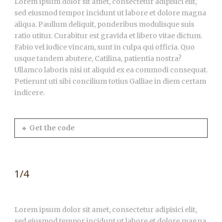
Lorem ipsum dolor sit amet, consectetur adipisici elit,
sed eiusmod tempor incidunt ut labore et dolore magna
aliqua. Paullum deliquit, ponderibus modulisque suis
ratio utitur. Curabitur est gravida et libero vitae dictum.
Fabio vel iudice vincam, sunt in culpa qui officia. Quo
usque tandem abutere, Catilina, patientia nostra?
Ullamco laboris nisi ut aliquid ex ea commodi consequat.
Petierunt uti sibi concilium totius Galliae in diem certam
indicere.
Get the code
1/4
Lorem ipsum dolor sit amet, consectetur adipisici elit,
sed eiusmod tempor incidunt ut labore et dolore magna