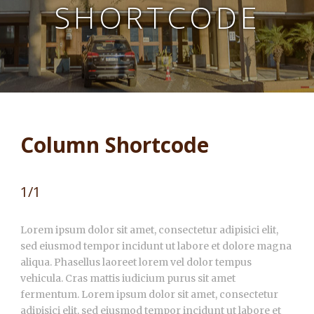
SHORTCODE
Column Shortcode
1/1
Lorem ipsum dolor sit amet, consectetur adipisici elit,
sed eiusmod tempor incidunt ut labore et dolore magna
aliqua. Phasellus laoreet lorem vel dolor tempus
vehicula. Cras mattis iudicium purus sit amet
fermentum. Lorem ipsum dolor sit amet, consectetur
adipisici elit, sed eiusmod tempor incidunt ut labore et