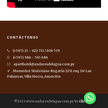
CONTÁCTENOS
(+595) 21 – 622 711 / 606 739
(+595) 986 - 565 686
aparthotel@andaresdelagua.com.py
Monseñor Sinforiano Bogarín 1251 esq. De Las
Palmeras, Villa Morra, Asunción
©2023 www.andaresdelagua.com.py by
ClicNovo